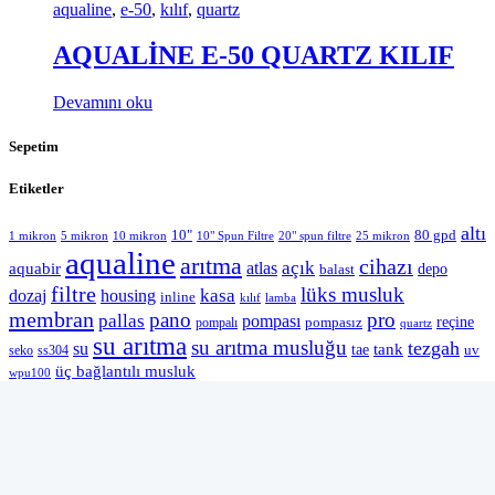
aqualine
,
e-50
,
kılıf
,
quartz
AQUALİNE E-50 QUARTZ KILIF
Devamını oku
Sepetim
Etiketler
altı
10"
80 gpd
1 mikron
5 mikron
10 mikron
10" Spun Filtre
20" spun filtre
25 mikron
aqualine
arıtma
cihazı
açık
aquabir
atlas
depo
balast
filtre
lüks musluk
kasa
dozaj
housing
inline
kılıf
lamba
membran
pano
pro
pallas
pompası
reçine
pompasız
pompalı
quartz
su arıtma
su arıtma musluğu
tezgah
su
tank
tae
uv
seko
ss304
üç bağlantılı musluk
wpu100