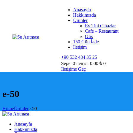
Anasayfa
Hakkımızda
Ürünler
Ev Tipi Cihazlar
Cafe – Restaurant
Ofis
150 Gün İade
İletişim
+90 532 484 35 25
Sepet
0 items
-
0.00 ₺
0
İletişime Geç
e-50
Home
Ürünler
e-50
Anasayfa
Hakkımızda