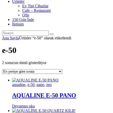
Ürünler
Ev Tipi Cihazlar
Cafe – Restaurant
Ofis
150 Gün İade
İletişim
Ana Sayfa
Ürünler “e-50” olarak etiketlendi
e-50
En
2 sonucun tümü gösteriliyor
yeniye
göre
sıralandı
aqualine
,
e-50
,
pano
,
pro
AQUALINE E-50 PANO
Devamını oku